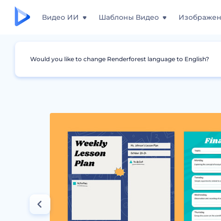
Видео ИИ
Шаблоны Видео
Изображе
Would you like to change Renderforest language to English?
Дизайны
Планы уроков
Шаблоны ежене