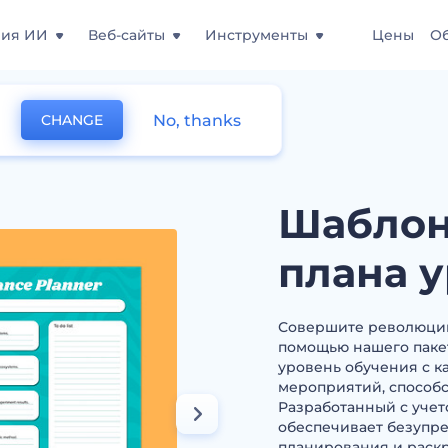
ния ИИ
Веб-сайты
Инструменты
Цены
О
No, thanks
CHANGE
дельного плана уроков
Шаблон
плана 
Совершите революцию
помощью нашего паке
уровень обучения с 
мероприятий, способ
Разработанный с учето
обеспечивает безупре
планирования и раскр