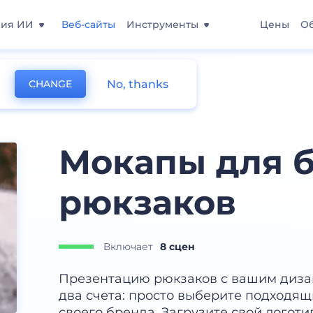
ния ИИ
Веб-сайты
Инструменты
Цены
О
No, thanks
CHANGE
Мокапы для 
рюкзаков
Включает
8 сцен
Презентацию рюкзаков с вашим диза
два счета: просто выберите подходящ
своего бренда. Загрузите свой логоти