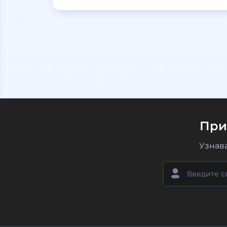
При
Узнав