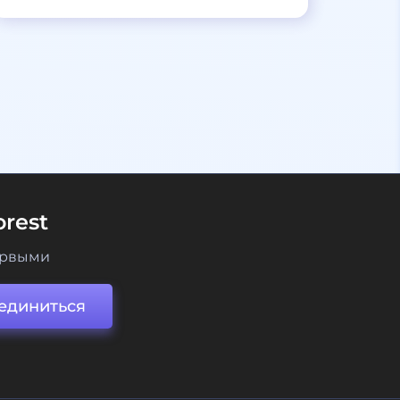
rest
ервыми
единиться