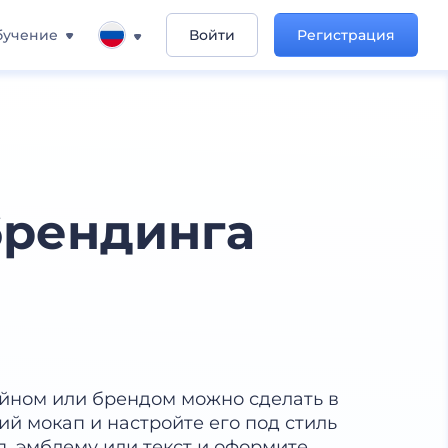
бучение
Войти
Регистрация
брендинга
йном или брендом можно сделать в
ий мокап и настройте его под стиль
п, эмблему или текст и оформите