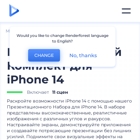
Мокапы
Устройства
Мокапы iPhone
Would you like to change Renderforest language
to English?
Презентационный
No, thanks
CHANGE
Комплект для
iPhone 14
Включает
11 сцен
Раскройте возможности iPhone 14 с помощью нашего
Презентационного Набора для iPhone 14. В наборе
представлены высококачественные, реалистичные
изображения с различных углов и ракурсов.
Настраивайте экраны, демонстрируйте приложения
и создавайте потрясающие презентации без лишних
усилий. Поднимите свои визуальные эффекты на