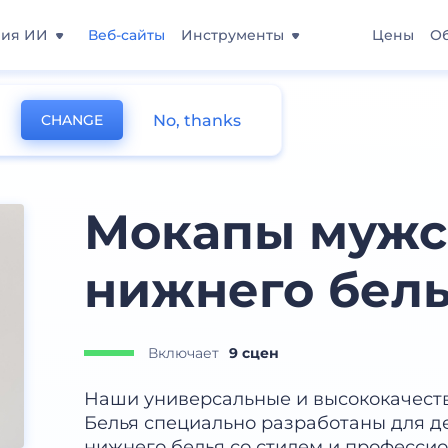
ния ИИ
Веб-сайты
Инструменты
Цены
О
No, thanks
CHANGE
Мокапы мужс
нижнего бел
Включает
9 сцен
Наши универсальные и высококачес
Белья специально разработаны для 
нижнего белья со стилем и профессио