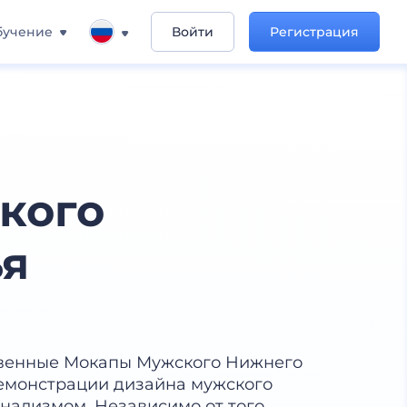
бучение
Войти
Регистрация
кого
ья
твенные Мокапы Мужского Нижнего
демонстрации дизайна мужского
нализмом. Независимо от того,