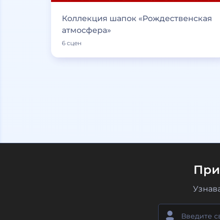
Коллекция шапок «Рождественская
атмосфера»
6 сцен
При
Узнав