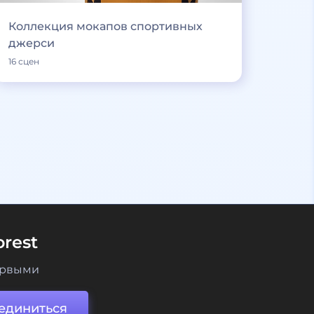
Коллекция мокапов спортивных
джерси
16 сцен
rest
ервыми
единиться