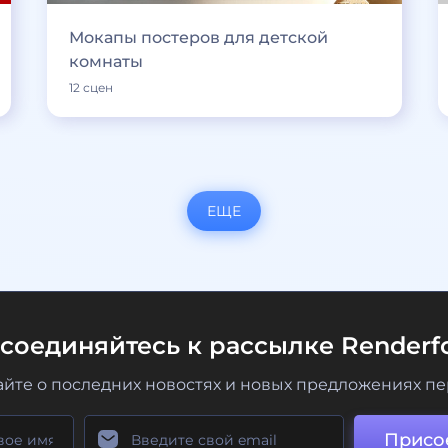
Мокапы постеров для детской
комнаты
12 сцен
ЕЩЕ
соединяйтесь к рассылке Renderfo
айте о последних новостях и новых предложениях п
Присо