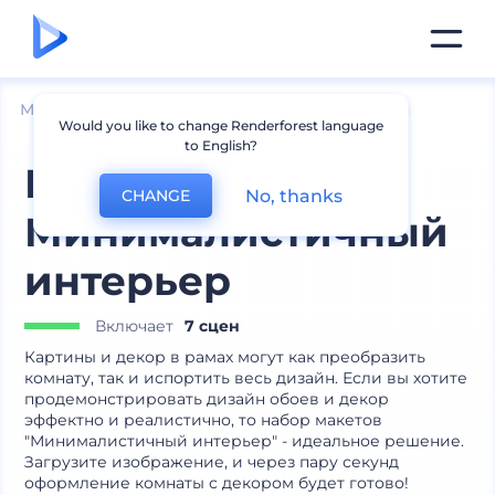
Мокапы
Интерьер
Мокапы настенного арта
Would you like to change Renderforest language
to English?
Набор макетов
No, thanks
CHANGE
Минималистичный
интерьер
Включает
7 сцен
Картины и декор в рамах могут как преобразить
комнату, так и испортить весь дизайн. Если вы хотите
продемонстрировать дизайн обоев и декор
эффектно и реалистично, то набор макетов
"Минималистичный интерьер" - идеальное решение.
Загрузите изображение, и через пару секунд
оформление комнаты с декором будет готово!