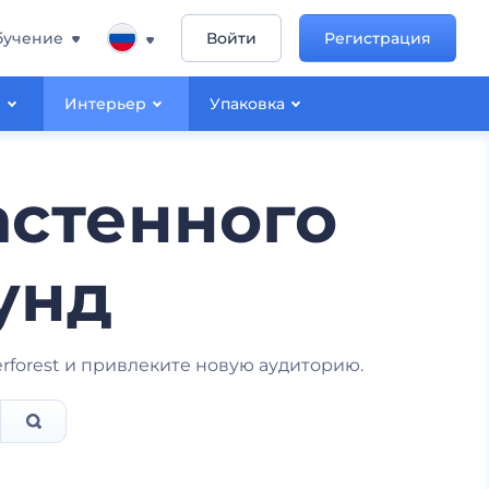
бучение
Войти
Регистрация
ы
Интерьер
Упаковка
астенного
кунд
forest и привлеките новую аудиторию.