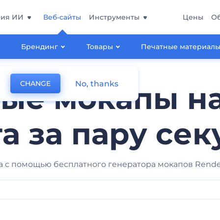
ния ИИ
Веб-сайты
Инструменты
Цены
О
Брендинг
Товары
Печатные материал
No, thanks
CHANGE
ые мокапы н
а за пару се
а с помощью бесплатного генератора мокапов Render