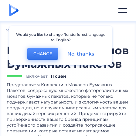
Мокапы
Упаковка
Мокапы сумок
Would you like to change Renderforest language
to English?
Коллекция Мокапов
No, thanks
CHANGE
Бумажных Пакетов
Включает
11 сцен
Представляем Коллекцию Мокапов Бумажных
Пакетов, содержащую множество фотореалистичных
мокапов бумажных пакетов, которые не только
подчеркивают натуральность и экологичность вашей
продукции, но и служат универсальным холстом для
ваших дизайнерских решений. Продемонстрируйте
приверженность вашего бренда принципам
устойчивого развития и создайте потрясающие
презентации, которые оставят неизгладимое