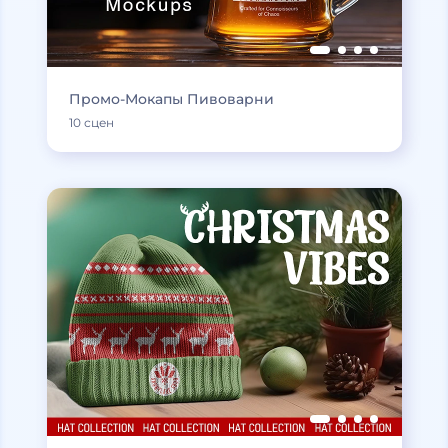
Промо-Мокапы Пивоварни
10 сцен