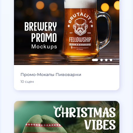
Промо-Мокапы Пивоварни
10 сцен