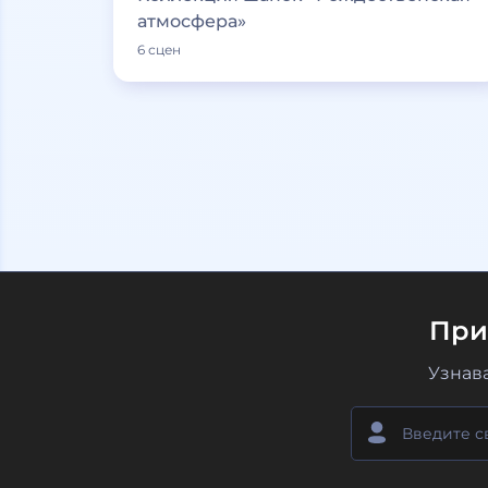
атмосфера»
6 сцен
При
Узнав