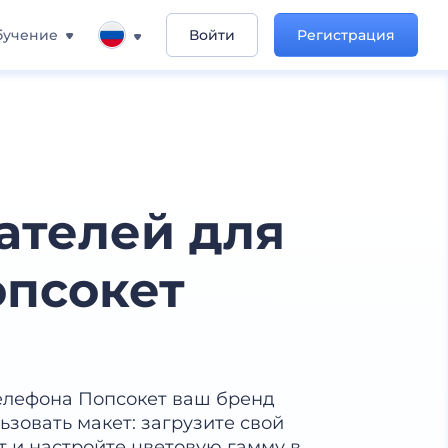
бучение
Войти
Регистрация
ателей для
опсокет
елефона Попсокет ваш бренд
ьзовать макет: загрузите свой
 и настройте цветовую гамму в