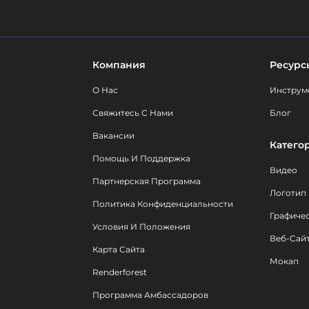
Компания
Ресурс
О Нас
Инструм
Свяжитесь С Нами
Блог
Вакансии
Катего
Помощь И Поддержка
Видео
Партнерская Программа
Логотип
Политика Конфиденциальности
Графиче
Условия И Положения
Веб-Сай
Карта Сайта
Мокап
Renderforest
Программа Амбассадоров