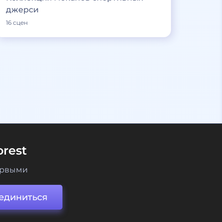
джерси
16 сцен
rest
ервыми
единиться