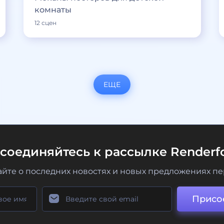
комнаты
12 сцен
ЕЩЕ
соединяйтесь к рассылке Renderfo
айте о последних новостях и новых предложениях п
Присо