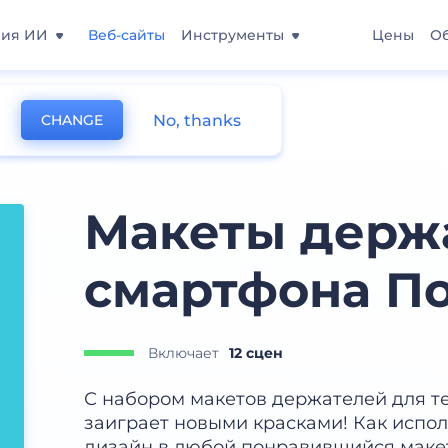
ния ИИ
Веб-сайты
Инструменты
Цены
О
No, thanks
CHANGE
Макеты держ
смартфона П
Включает
12 сцен
С набором макетов держателей для т
заиграет новыми красками! Как испол
дизайн в любой понравившийся макет