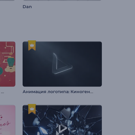
Dan
Поздравление с Китайским Новым годом
Анимация логотипа: Киногеничный глянец