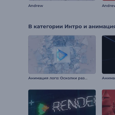
Andrew
Andre
В категории
Интро и анимация
Анимация лого: Осколки разбитого стекла