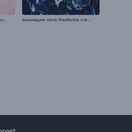
Заставка: Дымчатое сердце на День св. Валентина
Анимация лого: Разбитое стекло
rest