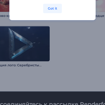
Got it
Рубиново-красный рождественский логотип
Анимация лого: Серебристый распад
соединяйтесь к рассылке Renderfo