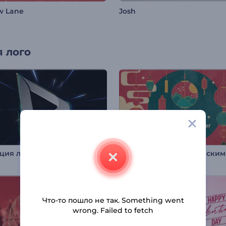
w Lane
Josh
 лого
Анимация лого: Скорость света
Что-то пошло не так. Something went
wrong. Failed to fetch