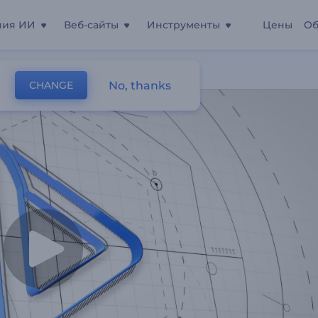
ния ИИ
Веб-сайты
Инструменты
Цены
Об
No, thanks
CHANGE