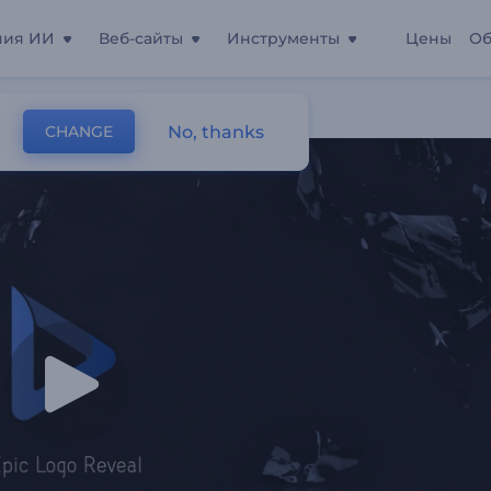
ния ИИ
Веб-сайты
Инструменты
Цены
Об
No, thanks
CHANGE