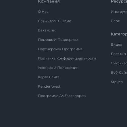
Компания
Ресурс
О Нас
Инструм
Свяжитесь С Нами
Блог
Вакансии
Катего
Помощь И Поддержка
Видео
Партнерская Программа
Логотип
Политика Конфиденциальности
Графиче
Условия И Положения
Веб-Сай
Карта Сайта
Мокап
Renderforest
Программа Амбассадоров