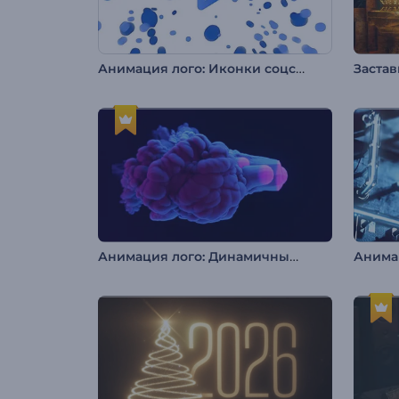
Анимация лого: Иконки соцсетей
Застав
Анимация лого: Динамичный взрыв дыма