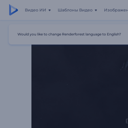
Видео ИИ
Шаблоны Видео
Изображе
Главная
Шаблоны
Анимация Лого: Эпик
Would you like to change Renderforest language to English?