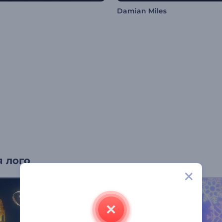
Damian Miles
 лого