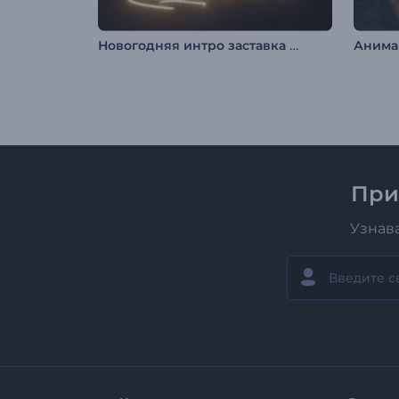
Новогодняя интро заставка Мерцание огней
При
Узнав