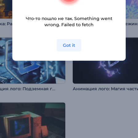
Что-то пошло не так. Something went
ка: Рамадан
Интро: Новогодние снежи
wrong. Failed to fetch
Got it
Анимация лого: Подземная голограмма
Анимация лого: Магия част