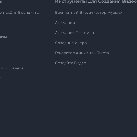
ы
Инструменты Для Создания Видео
енты Для Брендинга
Бесплатный Визуализатор Музыки
Анимации
Анимация Логотипа
рии
Создание Интро
Генератор Анимации Текста
Создайте Видео
ский Дизайн
т