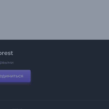
rest
ервыми
единиться