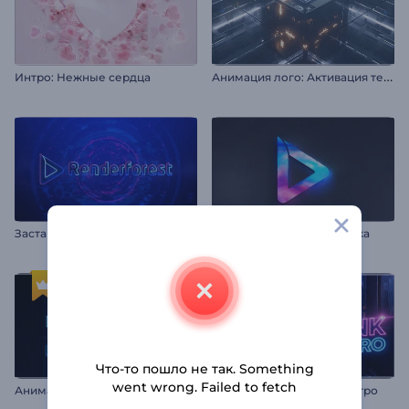
А
нимация лого: Активация технологий
Интро: Нежные сердца
Заставка: Кибер-глитч
Анимация лого: Хроматика
Что-то пошло не так. Something
went wrong. Failed to fetch
Анимация лого: Быстрый неон
Неоновый киберпанк-интро