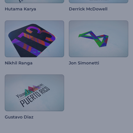
Hutama Karya
Derrick McDowell
Nikhil Ranga
Jon Simonetti
Gustavo Diaz