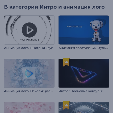
В категории
Интро и анимация лого
А
нимация логотипа: 3D-мультяшная собачка
Анимация лого: Быстрый круг
А
нимация лого: Осколки разбитого стекла
Интро "Неоновые контуры"