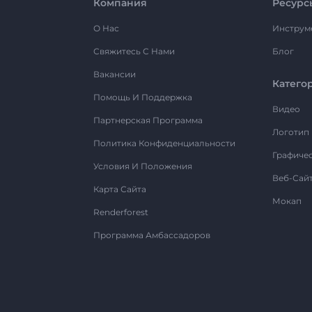
Компания
Ресурс
О Нас
Инструм
Свяжитесь С Нами
Блог
Вакансии
Катего
Помощь И Поддержка
Видео
Партнерская Программа
Логотип
Политика Конфиденциальности
Графиче
Условия И Положения
Веб-Сай
Карта Сайта
Мокап
Renderforest
Программа Амбассадоров