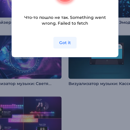
Что-то пошло не так. Something went
Эквалайзер: Электрический пульс
wrong. Failed to fetch
Got it
Визуализатор музыки: Светящийся тоннель
Визуализатор музыки: Касс