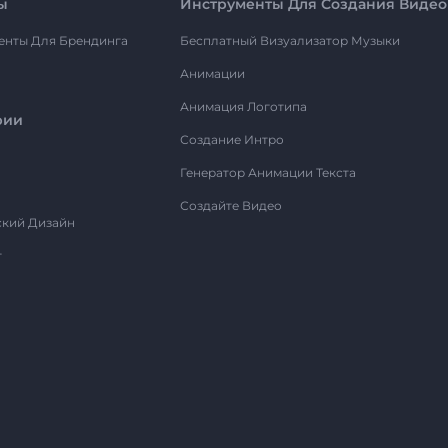
ы
Инструменты Для Создания Видео
енты Для Брендинга
Бесплатный Визуализатор Музыки
Анимации
Анимация Логотипа
рии
Создание Интро
Генератор Анимации Текста
Создайте Видео
ский Дизайн
т