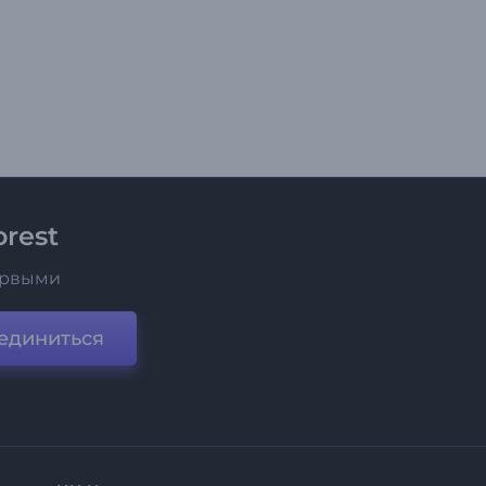
rest
ервыми
единиться