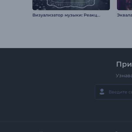
Визуализатор музыки: Реакция
Эквал
При
Узнав