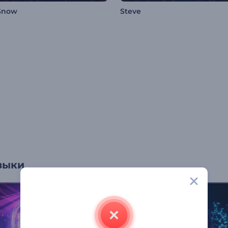
Snow
Steve
зыки