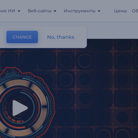
ния ИИ
Веб-сайты
Инструменты
Цены
Об
Аудиоспектр
No, thanks
CHANGE