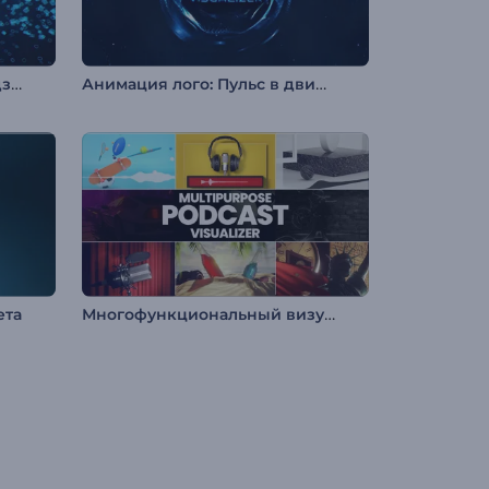
Визуализатор музыки: Эмодзи меломан
Анимация лого: Пульс в движении
Многофункциональный визуализатор для подкаста
ета