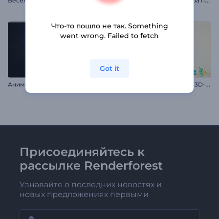
Что-то пошло не так. Something
went wrong. Failed to fetch
Got it
А
нимация лого: Чистый металл
П
оздравление на Пасху с 3D-лентой
Присоединяйтесь к
рассылке Renderforest
Узнавайте о последних новостях и
новых предложениях первыми