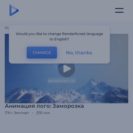
Главная
Шаблоны
Анимация Лого: Заморозка
Would you like to change Renderforest language
to English?
No, thanks
CHANGE
Анимация лого: Заморозка
17K+
Экспорт
15 сек