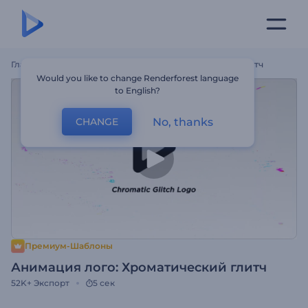
Главная
Шаблоны
Анимация Лого: Хроматический Глитч
Would you like to change Renderforest language
to English?
No, thanks
CHANGE
Премиум-Шаблоны
Анимация лого: Хроматический глитч
52K+
Экспорт
5 сек