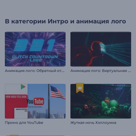
В категории
Интро и анимация лого
А
нимация лого: Обратный отсчет в стиле глитч
А
нимация лого: Виртуальная реальность
Промо для YouTube
Жуткая ночь Хэллоуина