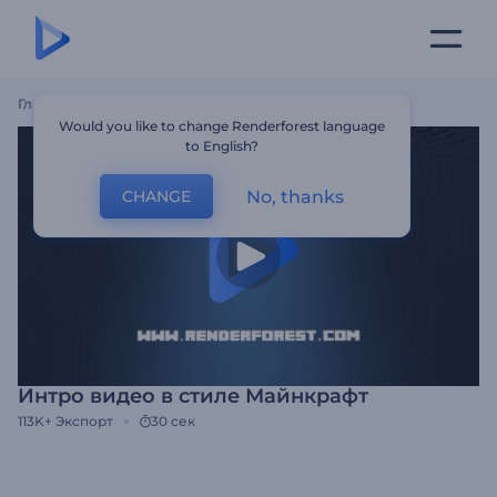
Главная
Шаблоны
Интро Видео В Стиле Майнкрафт
Would you like to change Renderforest language
to English?
No, thanks
CHANGE
Интро видео в стиле Майнкрафт
113K+
Экспорт
30 сек