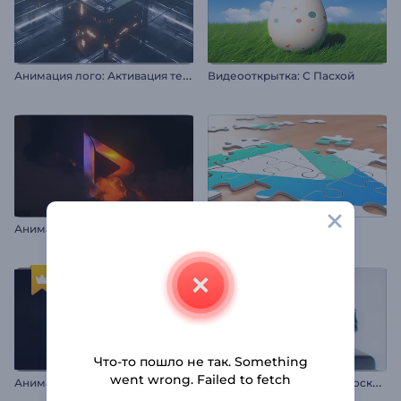
А
нимация лого: Активация технологий
Видеооткрытка: С Пасхой
А
нимация лого: Неистовое пламя
Анимация лого: Пазл
Что-то пошло не так. Something
went wrong. Failed to fetch
А
нимация лого: Кинематографичные частицы
З
аставка "Объектив микроскопа"