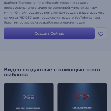
Шаблон "Приключения в Minecraft" позволит создать
профессионального видео по вселенной Minecraft за пару
минут. Онлайн-редактор поможет вам создать видео высокого
качества (HD1080) для продвижения вашего YouTube-канала.
Яркая интро заставка разработана специально для
оформления игровых каналов, видеоблогов, интро заставок,
конечных заставок и многого другого. Просто загрузите свой
Создать Сейчас
логотип, и он будет показан в конце видео вместе со
слоганом. Шаблон включает персонажей из Minecraft и
восьмибитный дизайн.
Видео созданные с помощью этого
шаблона