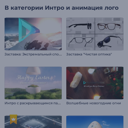
В категории
Интро и анимация лого
З
аставка: Экстремальный спорт
Заставка "Чистая оптика"
И
нтро с раскрывающимся пасхальным яйцом
Волшебные новогодние огни