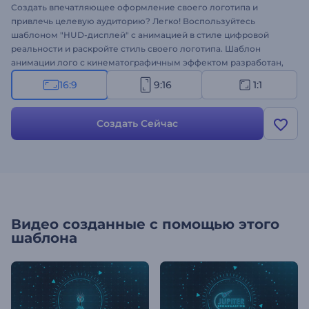
Создать впечатляющее оформление своего логотипа и
привлечь целевую аудиторию? Легко! Воспользуйтесь
шаблоном "HUD-дисплей" с анимацией в стиле цифровой
реальности и раскройте стиль своего логотипа. Шаблон
анимации лого с кинематографичным эффектом разработан,
чтобы подчеркнуть уникальность вашего бренда. Просто
16:9
9:16
1:1
загрузите свой логотип, введите текст и наслаждайтесь
результатом!
Создать Сейчас
Видео созданные с помощью этого
шаблона