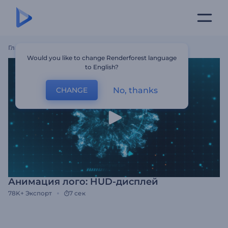
Главная
Шаблоны
Анимация Лого: HUD-Дисплей
Would you like to change Renderforest language
to English?
No, thanks
CHANGE
Анимация лого: HUD-дисплей
78K+
Экспорт
7 сек