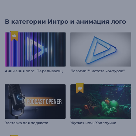
В категории
Интро и анимация лого
А
нимация лого: Переливающееся стекло
Логотип "Чистота контуров"
Заставка для подкаста
Жуткая ночь Хэллоуина