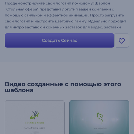
Продемонстрируйте свой логотип по-новому! Шаблон
"Стильная сфера" представит логотип вашей компании с
помощью стильной и эффектной анимации. Просто загрузите
свой логотип и настройте цветовую гамму. Идеально подходит
для интро заставок и конечных заставок для видео, заставки
презентаций, корпоративных видео и многого другого.
Создайте свою анимацию логотипа!
Создать Сейчас
Видео созданные с помощью этого
шаблона