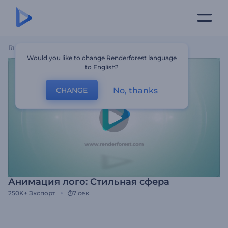
Главная
Шаблоны
Анимация Лого: Стильная Сфера
Would you like to change Renderforest language
to English?
No, thanks
CHANGE
Анимация лого: Стильная сфера
250K+
Экспорт
7 сек