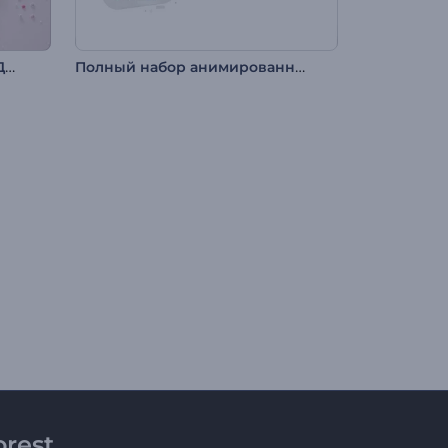
Интро Сердце из цветов в День Святого Валентина
Полный набор анимированных иконок
rest