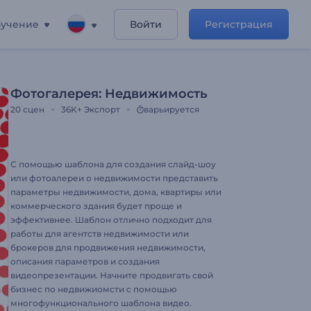
учение
Войти
Регистрация
Фотогалерея: Недвижимость
20
сцен
36K+
Экспорт
варьируется
С помощью шаблона для создания слайд-шоу
или фотоалереи о недвижимости представить
параметры недвижимости, дома, квартиры или
коммерческого здания будет проще и
эффективнее. Шаблон отлично подходит для
работы для агентств недвижимости или
брокеров для продвижения недвижимости,
описания параметров и создания
видеопрезентации. Начните продвигать свой
бизнес по недвижиомсти с помощью
многофункционального шаблона видео.