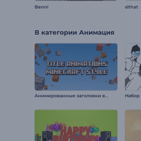
Benni
sithat
В категории
Анимация
Анимированные заголовки в стиле Майнкрафт