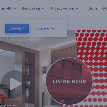
ния ИИ
Веб-сайты
Инструменты
Цены
Об
No, thanks
CHANGE