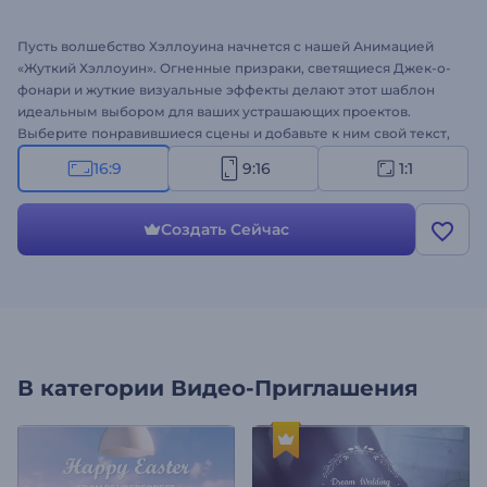
Пусть волшебство Хэллоуина начнется с нашей Анимацией
«Жуткий Хэллоуин». Огненные призраки, светящиеся Джек-о-
фонари и жуткие визуальные эффекты делают этот шаблон
идеальным выбором для ваших устрашающих проектов.
Выберите понравившиеся сцены и добавьте к ним свой текст,
медиафайлы, логотип и музыку, чтобы получить по-
16:9
9:16
1:1
настоящему жуткое праздничное видео. Идеально подходит
для приглашений на вечеринку в честь Хэллоуина,
поздравительных видео, интро на тему ужасов и других
Создать Сейчас
проектов. Создавайте прямо сейчас!
В категории
Видео-Приглашения