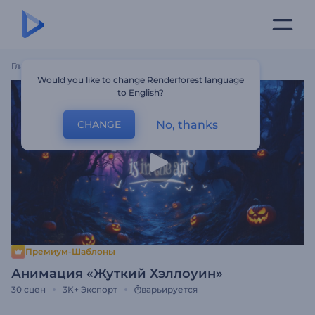
Главная
Шаблоны
Анимация «Жуткий Хэллоуин»
Would you like to change Renderforest language
to English?
No, thanks
CHANGE
Премиум-Шаблоны
Анимация «Жуткий Хэллоуин»
30
сцен
3K+
Экспорт
варьируется