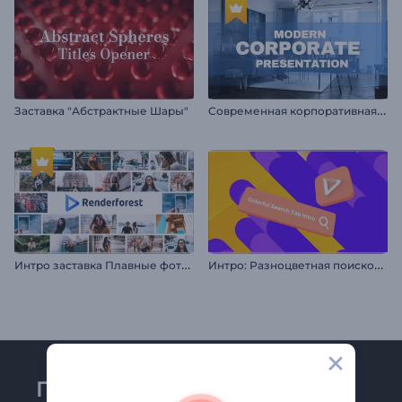
С
овременная корпоративная презентация
Заставка "Абстрактные Шары"
И
нтро заставка Плавные фоторамки
И
нтро: Разноцветная поисковая строка
Присоединяйтесь к