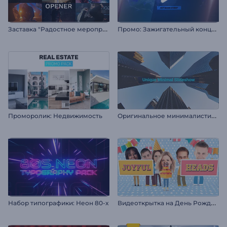
З
аставка "Радостное мероприятие"
П
ромо: Зажигательный концерт
О
ригинальное минималистичное слайд-шоу
Проморолик: Недвижимость
В
идеоткрытка на День Рождения
Набор типографики: Неон 80-х