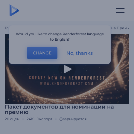
Главная
Шаблоны
Пакет Документов Для Номинации На Премию
Would you like to change Renderforest language
to English?
No, thanks
CHANGE
Пакет документов для номинации на
премию
20
сцен
24K+
Экспорт
варьируется