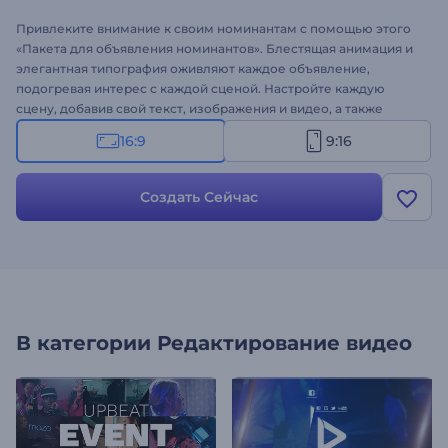
Привлеките внимание к своим номинантам с помощью этого
«Пакета для объявления номинантов». Блестящая анимация и
элегантная типография оживляют каждое объявление,
подогревая интерес с каждой сценой. Настройте каждую
сцену, добавив свой текст, изображения и видео, а также
усильте настроение с помощью озвучки и фоновой музыки.
16:9
9:16
Добавьте свой логотип и слоган для профессионального
завершения. Идеально подходит для объявления номинантов,
приглашений на церемонию, специальных вступительных и
Создать Сейчас
заключительных роликов и многого другого. Попробуйте
прямо сейчас!
В категории
Редактирование видео