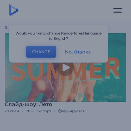
Главная
Шаблоны
Слайд-Шоу: Лето
Would you like to change Renderforest language
to English?
No, thanks
CHANGE
Слайд-шоу: Лето
20
сцен
28K+
Экспорт
варьируется