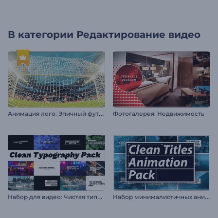
В категории
Редактирование видео
А
нимация лого: Эпичный футбол
Фотогалерея: Недвижимость
Н
абор для видео: Чистая типографика
Н
абор минималистичных анимированных заголовков