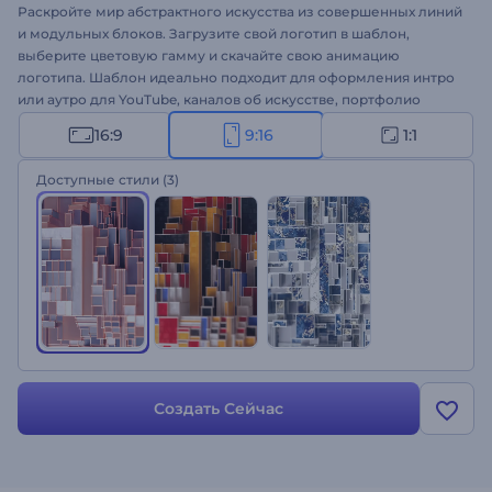
Раскройте мир абстрактного искусства из совершенных линий
и модульных блоков. Загрузите свой логотип в шаблон,
выберите цветовую гамму и скачайте свою анимацию
логотипа. Шаблон идеально подходит для оформления интро
или аутро для YouTube, каналов об искусстве, портфолио
художника, дизайнера и многого другого. Начните свое
16:9
9:16
1:1
путешествие в мир искусства!
Доступные стили
(3)
Создать Сейчас