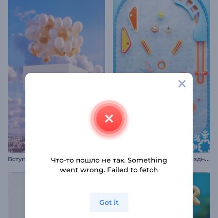
В
ступление к фильму «Парящие воздушные шары»
Н
овогодняя заставка: Праздничный пинбол
Что-то пошло не так. Something
went wrong. Failed to fetch
Got it