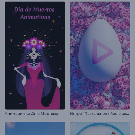
И
нтро "Пасхальное яйцо в цветах"
Анимации ко Дню Мертвых