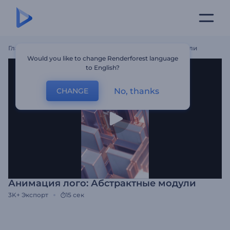
Главная
Шаблоны
Анимация Лого: Абстрактные Модули
Would you like to change Renderforest language
to English?
No, thanks
CHANGE
Анимация лого: Абстрактные модули
3K+
Экспорт
15 сек