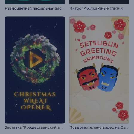
Р
азноцветная пасхальная заставка
Интро "Абстрактные глитчи"
З
аставка "Рождественский венок"
П
оздравительно видео на Сэцубун