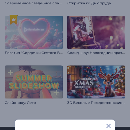
С
овременное свадебное слайд-шоу
Открытка ко Дню труда
Л
оготип "Сердечки Святого Валентина"
С
лайд-шоу: Новогодний праздник
3
D Веселые Рождественские поздравления
Слайд-шоу: Лето