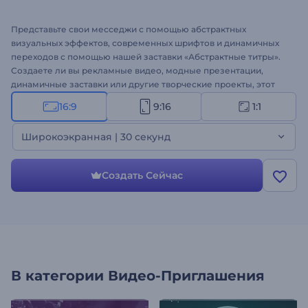
Представьте свои месседжи с помощью абстрактных
визуальных эффектов, современных шрифтов и динамичных
переходов с помощью нашей заставки «Абстрактные титры».
Создаете ли вы рекламные видео, модные презентации,
динамичные заставки или другие творческие проекты, этот
шаблон - ваш идеальный выбор. Настройка - дело нескольких
16:9
9:16
1:1
минут: загрузите медиафайлы, наберите текст, вставьте
логотип и оживите видео энергичным музыкальным треком
Широкоэкранная | 30 секунд
или закадровым голосом. Попробуйте прямо сейчас и
покорите свою аудиторию абстрактными титрами!
Создать Сейчас
В категории
Видео-Приглашения