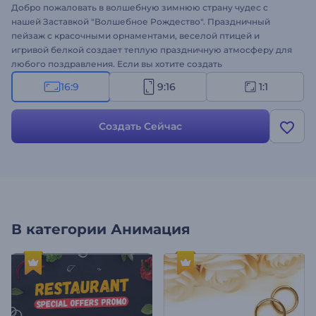
Добро пожаловать в волшебную зимнюю страну чудес с
нашей Заставкой "Волшебное Рождество". Праздничный
пейзаж с красочными орнаментами, веселой птицей и
игривой белкой создает теплую праздничную атмосферу для
любого поздравления. Если вы хотите создать
поздравительные видео, приглашения на праздничные
16:9
9:16
1:1
мероприятия, праздничные оповещения или праздничные
интро, этот очаровательный шаблон - ваш идеальный выбор.
Персонализировать видео можно быстро и легко - загрузите
Создать Сейчас
свой логотип, добавьте праздничные пожелания и выберите
музыкальное сопровождение. Попробуйте прямо сейчас!
В категории
Анимация