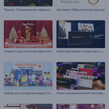
П
ромо: Специальное предложение ресторана
Заставка: Обручальные кольца
К
орпоративное слайд-шоу в стиле диджитал
Новый год в оттенках красного
Н
абор для создания видео: Медицина
П
акет динамической типографики