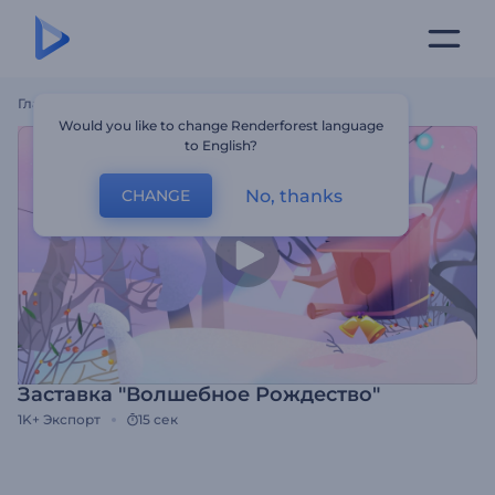
Главная
Шаблоны
Заставка "Волшебное Рождество"
Would you like to change Renderforest language
to English?
No, thanks
CHANGE
Заставка "Волшебное Рождество"
1K+
Экспорт
15 сек