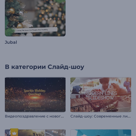
Jubal
В категории
Слайд-шоу
В
идеопоздравление c новогодними огнями
С
лайд-шоу: Современные линии