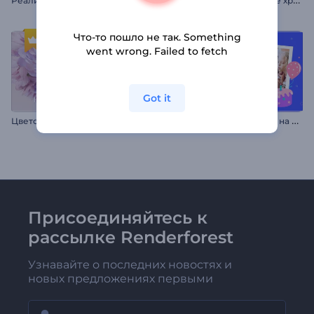
Реалистичное промо книги
Что-то пошло не так. Something
went wrong. Failed to fetch
Got it
Ц
веточная заставка ко Дню св. Валентина
К
расочное Приглашение на День Рождения
Присоединяйтесь к
рассылке Renderforest
Узнавайте о последних новостях и
новых предложениях первыми