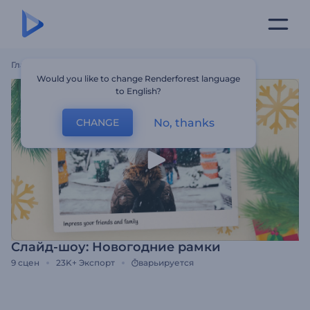
Главная
Шаблоны
Слайд-Шоу: Новогодние Рамки
Would you like to change Renderforest language
to English?
No, thanks
CHANGE
Слайд-шоу: Новогодние рамки
9
сцен
23K+
Экспорт
варьируется