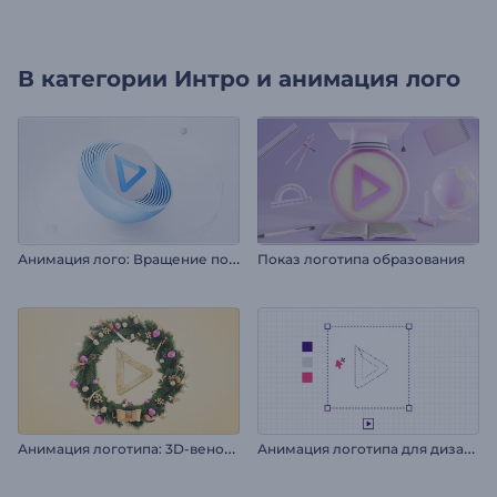
В категории
Интро и анимация лого
А
нимация лого: Вращение полусферы
Показ логотипа образования
А
нимация логотипа: 3D-венок на Рождество
А
нимация логотипа для дизайнера