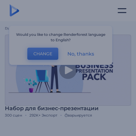
Главная
Шаблоны
Набор Для Бизнес-Презентации
Would you like to change Renderforest language
to English?
No, thanks
CHANGE
Набор для бизнес-презентации
300
сцен
292K+
Экспорт
варьируется