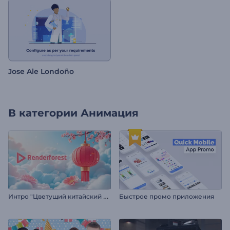
Jose Ale Londoño
В категории
Анимация
И
нтро "Цветущий китайский Новый год"
Быстрое промо приложения