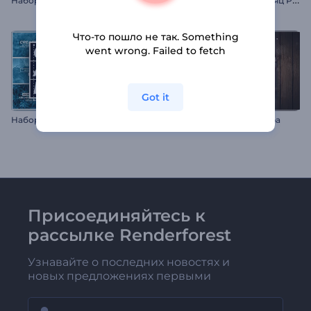
Что-то пошло не так. Something
went wrong. Failed to fetch
Got it
Н
абор минималистичных анимированных заголовков
Реклама и продажа товара
Присоединяйтесь к
рассылке Renderforest
Узнавайте о последних новостях и
новых предложениях первыми