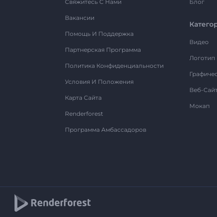
Свяжитесь С Нами
Блог
Вакансии
Катего
Помощь И Поддержка
Видео
Партнерская Программа
Логотип
Политика Конфиденциальности
Графиче
Условия И Положения
Веб-Сай
Карта Сайта
Мокап
Renderforest
Программа Амбассадоров