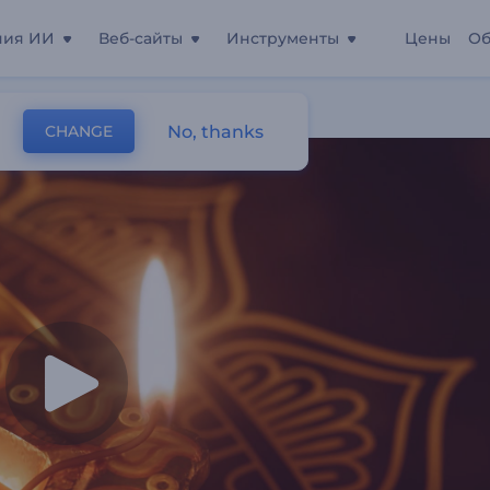
ния ИИ
Веб-сайты
Инструменты
Цены
Об
No, thanks
CHANGE