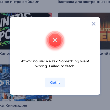
ьное интро с яйцами
Пакет Кинетической Типографики
Что-то пошло не так. Something went
wrong. Failed to fetch
Got it
ка: Кинокадры