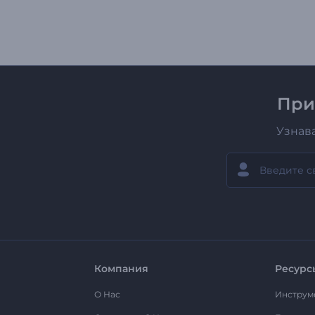
При
Узнав
Компания
Ресурс
О Нас
Инструм