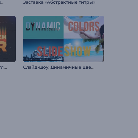
Заставка для экстренных новостей
Заставка «Абстрактные титры»
Заставка: Ностальгический глитч
Слайд-шоу: Динамичные цвета