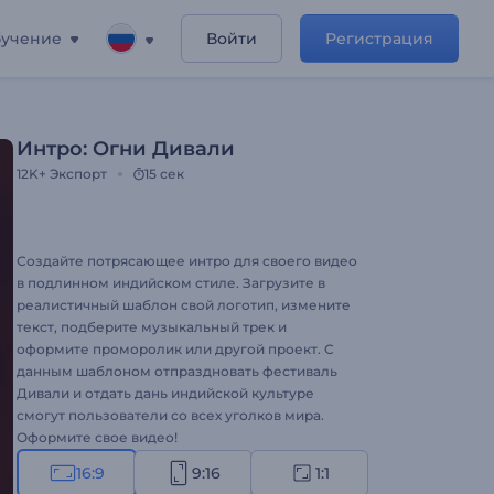
учение
Войти
Регистрация
Интро: Огни Дивали
12K+
Экспорт
15 сек
Создайте потрясающее интро для своего видео
в подлинном индийском стиле. Загрузите в
реалистичный шаблон свой логотип, измените
текст, подберите музыкальный трек и
оформите проморолик или другой проект. С
данным шаблоном отпраздновать фестиваль
Дивали и отдать дань индийской культуре
смогут пользователи со всех уголков мира.
Оформите свое видео!
16:9
9:16
1:1