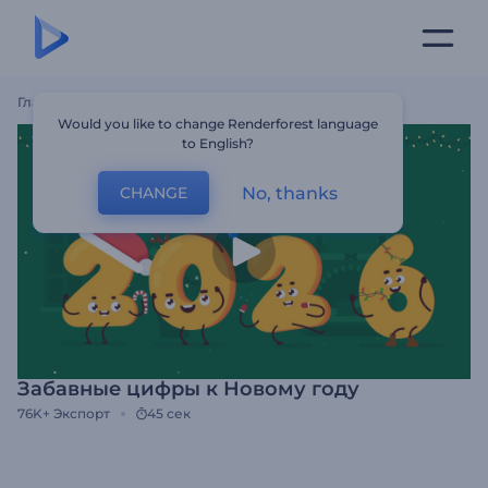
Главная
Шаблоны
Забавные Цифры К Новому Году
Would you like to change Renderforest language
to English?
No, thanks
CHANGE
Забавные цифры к Новому году
76K+
Экспорт
45 сек