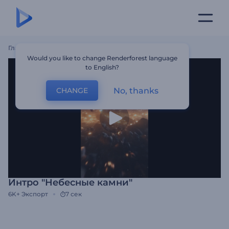
Главная
Шаблоны
Интро "Небесные Камни"
Would you like to change Renderforest language
to English?
No, thanks
CHANGE
Интро "Небесные камни"
6K+
Экспорт
7 сек