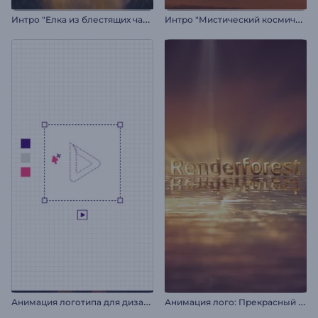
И
нтро "Елка из блестящих частиц"
И
нтро "Мистический космический странник"
А
нимация логотипа для дизайнера
А
нимация лого: Прекрасный рассвет