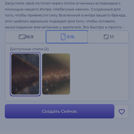
Запустите свой логотип через поток огненных астероидов с
помощью нашего Интро «Небесные камни». Созданный для
того, чтобы привнести силу Вселенной в интро вашего бренда,
этот шаблон идеально подходит для того, чтобы оставить
неизгладимое впечатление у зрителей. Это быстро и просто -
загрузите свой логотип, напишите название компании и
16:9
9:16
1:1
слоган, а также выберите фоновую музыкальную дорожку.
Идеально подходит для научно-фантастических видео,
Доступные стили
(2)
технических интро, эпических презентаций и других проектов
на космическую тематику. Попробуйте прямо сейчас!
Создать Сейчас