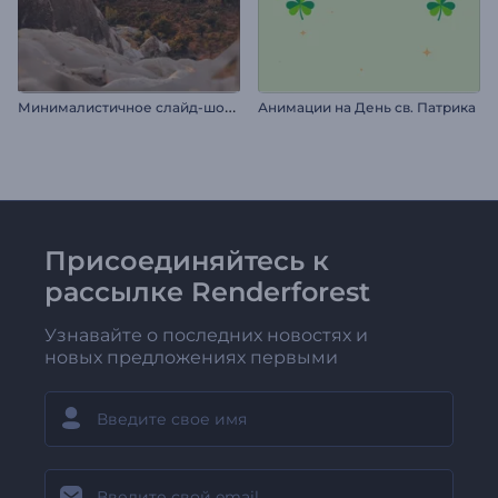
М
инималистичное слайд-шоу: Мечтатели
Анимации на День св. Патрика
Присоединяйтесь к
рассылке Renderforest
Узнавайте о последних новостях и
новых предложениях первыми