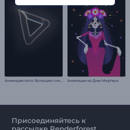
А
нимация лого: Вспышка-глитч
Анимации ко Дню Мертвых
Присоединяйтесь к
рассылке Renderforest