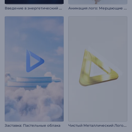
В
ведение в энергетический вихрь
А
нимация лого: Мерцающие частицы
Ч
истый Металлический Логотип
Заставка: Пастельные облака