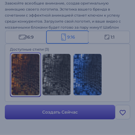
Завоюйте всеобщее внимание, создав оригинальную
анимацию своего логотипа. Эстетика вашего бренда в
сочетании с эффектной анимацией станет ключом к успеху
среди конкурентов. Загрузите свой логотип, и ваше видео с
мозаичными блоками будет готово за пару минут! Шаблон
отлично подходит для оформления видео для компаний по
16:9
9:16
1:1
строительству и дизайну, корпоративных презентаций,
рекламы на ТВ и многого другого. Выведите свой бизнес на
Доступные стили
(3)
новый уровень - создайте свое видео!
Создать Сейчас