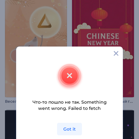
В
еселые рождественские мышки. Вступление
П
ромо на китайский Новый год
Что-то пошло не так. Something
went wrong. Failed to fetch
Got it