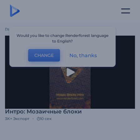
Главная
Шаблоны
Интро: Мозаичные Блоки
Would you like to change Renderforest language
to English?
No, thanks
CHANGE
Интро: Мозаичные блоки
3K+
Экспорт
10 сек