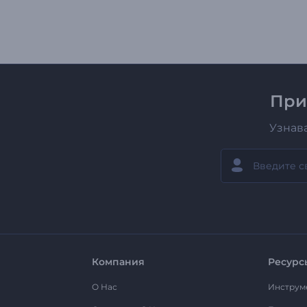
При
Узнав
Компания
Ресурс
О Нас
Инструм