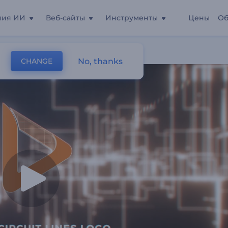
ния ИИ
Веб-сайты
Инструменты
Цены
Об
No, thanks
CHANGE