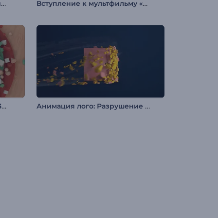
Научно-фантастическая анимация лого: Земля
Вступление к мультфильму «Рождественский подарок»
Анимация лого: Вращение 3D фигур
Анимация лого: Разрушение куба в 3D