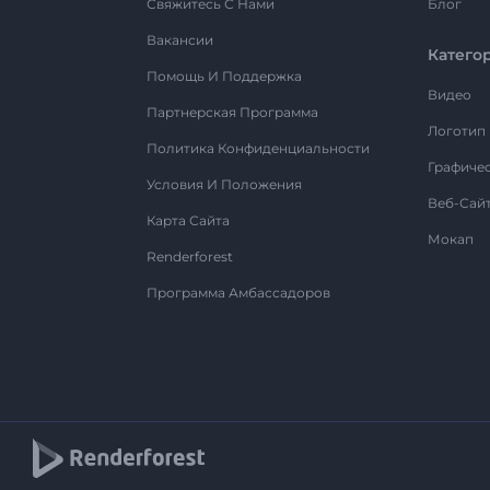
Свяжитесь С Нами
Блог
Вакансии
Катего
Помощь И Поддержка
Видео
Партнерская Программа
Логотип
Политика Конфиденциальности
Графиче
Условия И Положения
Веб-Сай
Карта Сайта
Мокап
Renderforest
Программа Амбассадоров