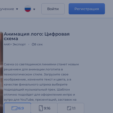
учение
Войти
Регистрация
Анимация лого: Цифровая
схема
44K+
Экспорт
8 сек
Схема со светящимися линиями станет новым
решением для анимации логотипа в
технологическом стиле. Загрузите свое
изображение, измените текст и цвета, а в
качестве финального штриха выберите
подходящий музыкальный трек. Шаблон
отлично подойдет для оформления интро и
аутро для YouTube, презентаций, заставок на
технологическую тематику, видеопроектов и
16:9
9:16
1:1
многого другого.