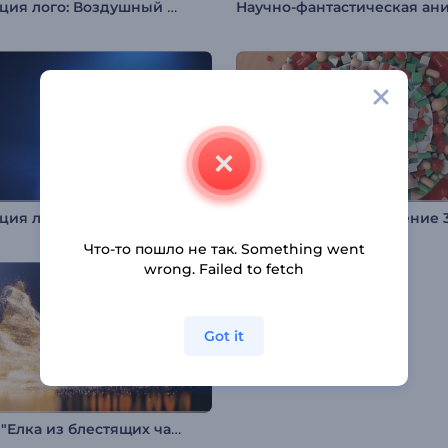
Анимация лого: Воздушный шар
Анимация лого: Флуоресценция
Что-то пошло не так. Something went
wrong. Failed to fetch
Got it
Интро "Елка из блестящих частиц"