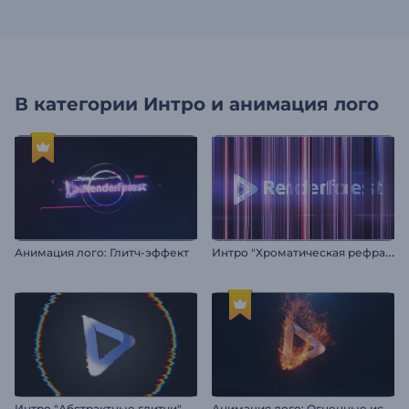
В категории
Интро и анимация лого
И
нтро "Хроматическая рефракция"
Анимация лого: Глитч-эффект
А
нимация лого: Огненные искры
Интро "Абстрактные глитчи"