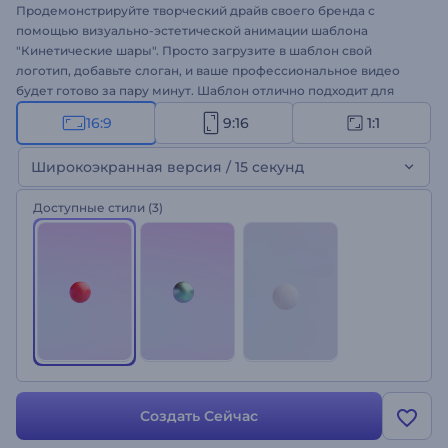
Продемонстрируйте творческий драйв своего бренда с
помощью визуально-эстетической анимации шаблона
"Кинетические шары". Просто загрузите в шаблон свой
логотип, добавьте слоган, и ваше профессиональное видео
будет готово за пару минут. Шаблон отлично подходит для
оформления видео для компаний по дизайну и строительству,
16:9
9:16
1:1
интро и конечных заставок для YouTube, проектов для
брендинга, корпоративных заставок и многого другого.
Широкоэкранная версия / 15 секунд
Создайте свое видео с эффектом кинетического движения!
Доступные стили
(3)
Создать Сейчас