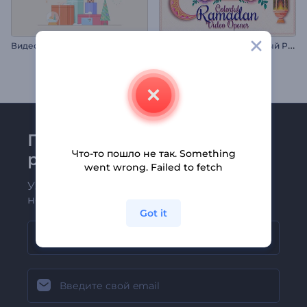
В
идеооткрытка Новогодние подарки
В
идеозаставка "Красочный Рамадан"
Присоединяйтесь к
Что-то пошло не так. Something
рассылке Renderforest
went wrong. Failed to fetch
Узнавайте о последних новостях и
новых предложениях первыми
Got it