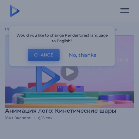
Главная
Шаблоны
Анимация Лого: Кинетические Шары
Would you like to change Renderforest language
to English?
No, thanks
CHANGE
Анимация лого: Кинетические шары
18K+
Экспорт
15 сек