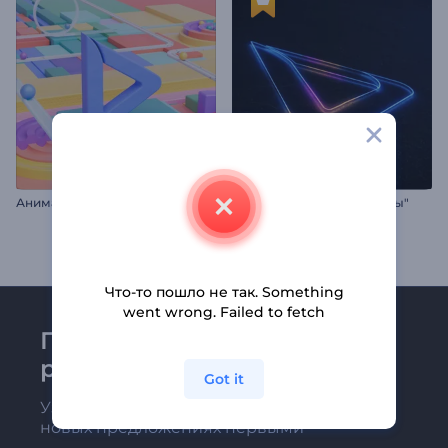
А
нимация лого: Кинетические шары
Интро "Неоновые контуры"
Что-то пошло не так. Something
went wrong. Failed to fetch
Присоединяйтесь к
рассылке Renderforest
Got it
Узнавайте о последних новостях и
новых предложениях первыми