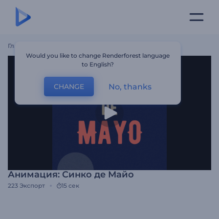
Главная
Шаблоны
Анимация: Синко Де Майо
Would you like to change Renderforest language
to English?
No, thanks
CHANGE
Анимация: Синко де Майо
223
Экспорт
15 сек