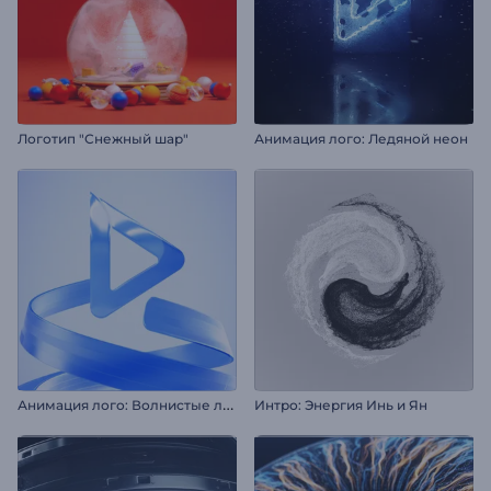
Логотип "Снежный шар"
Анимация лого: Ледяной неон
А
нимация лого: Волнистые ленты
Интро: Энергия Инь и Ян