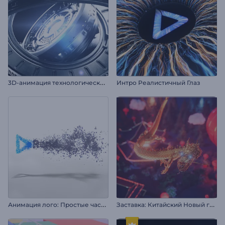
3
D-анимация технологического логотипа
Интро Реалистичный Глаз
А
нимация лого: Простые частицы
З
аставка: Китайский Новый год