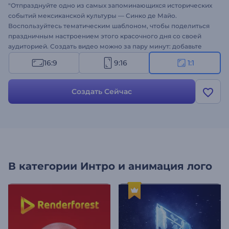
"Отпразднуйте одно из самых запоминающихся исторических
событий мексиканской культуры — Синко де Майо.
Воспользуйтесь тематическим шаблоном, чтобы поделиться
праздничным настроением этого красочного дня со своей
аудиторией. Создать видео можно за пару минут: добавьте
свое поздравление и отредактируйте видео при
16:9
9:16
1:1
необходимости. Шаблон идеально подходит для оформления
коммерческой рекламы, поздравлений с праздником Синко
де Майо и других тематических проектов. Создайте
Создать Сейчас
праздничное видео! "
В категории
Интро и анимация лого