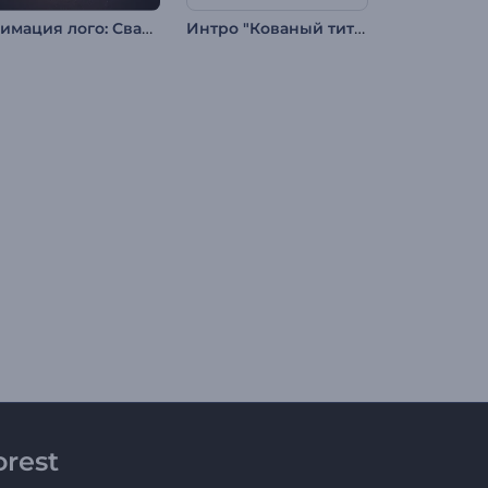
Анимация лого: Сварка металла
Интро "Кованый титан"
rest