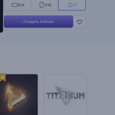
16:9
9:16
1:1
Создать Сейчас