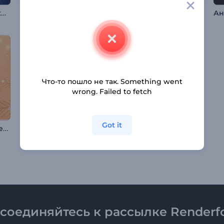
Анимация лого: Технологические пиксели
Анимация лого: Хроматика
Интро: Технологичный микрочип
Что-то пошло не так. Something went
wrong. Failed to fetch
Got it
Веселые рождественские мышки. Вступление
Интро: Нежные сердца
Волшебная рождественская деревушка
соединяйтесь к рассылке Renderfo