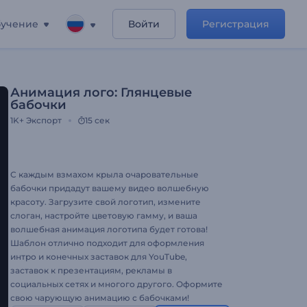
учение
Войти
Регистрация
Анимация лого: Глянцевые
бабочки
1K+
Экспорт
15 сек
С каждым взмахом крыла очаровательные
бабочки придадут вашему видео волшебную
красоту. Загрузите свой логотип, измените
слоган, настройте цветовую гамму, и ваша
волшебная анимация логотипа будет готова!
Шаблон отлично подходит для оформления
интро и конечных заставок для YouTube,
заставок к презентациям, рекламы в
социальных сетях и многого другого. Оформите
свою чарующую анимацию с бабочками!