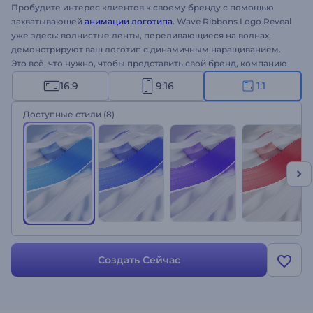
Пробудите интерес клиентов к своему бренду с помощью
захватывающей
анимации логотипа
. Wave Ribbons Logo Reveal
уже здесь: волнистые ленты, переливающиеся на волнах,
демонстрируют ваш логотип с динамичным наращиванием.
Это всё, что нужно, чтобы представить свой бренд, компанию
или продукт потенциальным клиентам. Загрузите логотип,
16:9
9:16
1:1
введите слоган и подождите несколько минут, чтобы получить
профессиональное видеозаставку. Идеально подходит для
Доступные стили
(8)
продвижения бренда, презентаций новых компаний,
презентации продуктов и многих других проектов.
Попробуйте прямо сейчас!
Создать Сейчас