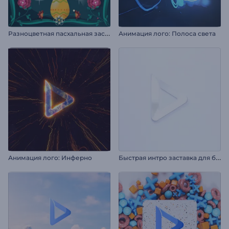
Р
азноцветная пасхальная заставка
Анимация лого: Полоса света
Б
ыстрая интро заставка для бизнеса
Анимация лого: Инферно