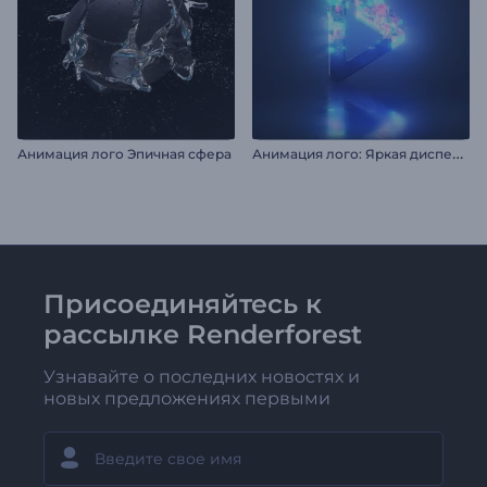
А
нимация лого: Яркая дисперсия
Анимация лого Эпичная сфера
Присоединяйтесь к
рассылке Renderforest
Узнавайте о последних новостях и
новых предложениях первыми