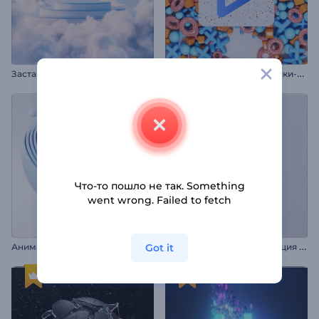
И
нтро: Красочные крестики-нолики
Заставка: Пастельные облака
Что-то пошло не так. Something
went wrong. Failed to fetch
А
нимация лого: Вращение полусферы
М
инималистичная анимация лого во вращении
Got it