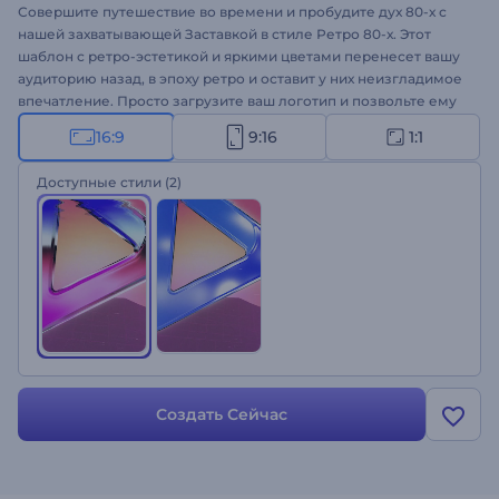
Совершите путешествие во времени и пробудите дух 80-х с
нашей захватывающей Заставкой в ​​стиле Ретро 80-х. Этот
шаблон с ретро-эстетикой и яркими цветами перенесет вашу
аудиторию назад, в эпоху ретро и оставит у них неизгладимое
впечатление. Просто загрузите ваш логотип и позвольте ему
ожить в завораживающем отображении ностальгических
16:9
9:16
1:1
визуальных эффектов. Идеально подходит для заставок ретро-
программ, продвижения каналов, представления игровых веб-
Доступные стили
(2)
сайтов, ностальгических коммерческих видеороликов и
многих других проектов. Испытайте волшебство атмосферы
80-х прямо сейчас и сделайте свои проекты по-настоящему
незабываемыми.
Создать Сейчас