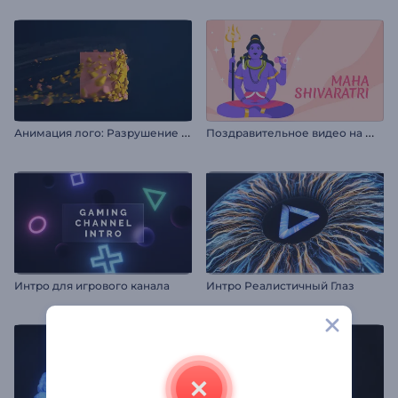
А
нимация лого: Разрушение куба в 3D
П
оздравительное видео на Маха Шивратри
Интро для игрового канала
Интро Реалистичный Глаз