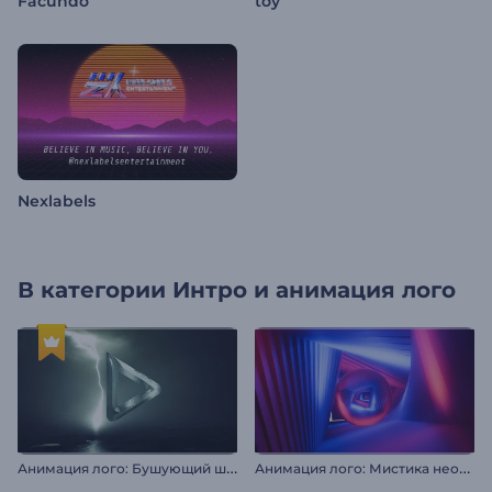
Facundo
toy
Nexlabels
В категории
Интро и анимация лого
А
нимация лого: Бушующий шторм
А
нимация лого: Мистика неона