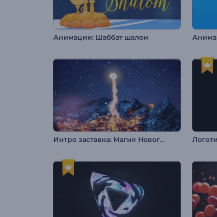
Анимации: Шаббат шалом
Интро заставка: Магия Нового года
Логоти