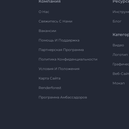
Компания
Ресурс
О Нас
Инструм
Свяжитесь С Нами
Блог
Вакансии
Катего
Помощь И Поддержка
Видео
Партнерская Программа
Логотип
Политика Конфиденциальности
Графиче
Условия И Положения
Веб-Сай
Карта Сайта
Мокап
Renderforest
Программа Амбассадоров