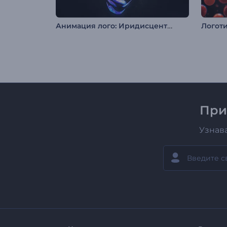
Анимация лого: Иридисцентный эффект
Логоти
При
Узнав