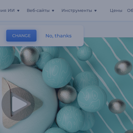
ния ИИ
Веб-сайты
Инструменты
Цены
Об
жение
No, thanks
CHANGE