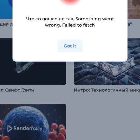
Что-то пошло не так. Something went
Анимация лого: Фигуры из линий
Заставка "Дух Рамадана"
wrong. Failed to fetch
Got it
п Свифт Глитч