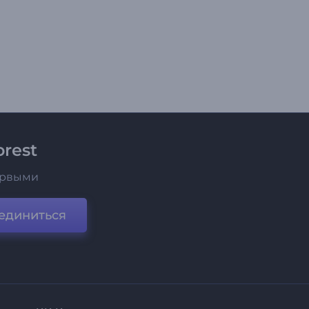
rest
ервыми
единиться