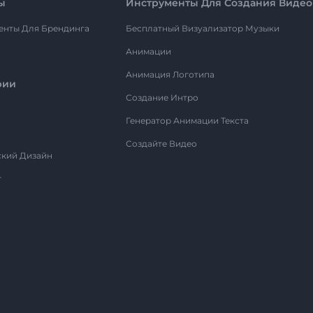
ы
Инструменты Для Создания Видео
енты Для Брендинга
Бесплатный Визуализатор Музыки
Анимации
Анимация Логотипа
рии
Создание Интро
Генератор Анимации Текста
Создайте Видео
ский Дизайн
т