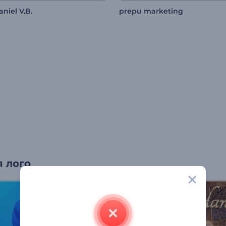
niel V.B.
prepu marketing
 лого