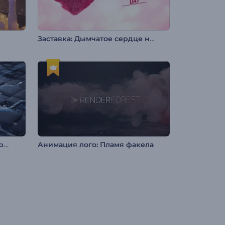
Заставка: Дымчатое сердце на День св. Валентина
Интро: Технологичный микрочип
Анимация лого: Пламя факела