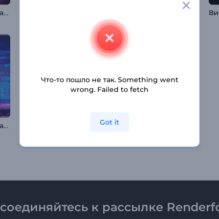
Музыкальный визуализатор "Кибер Биты"
Визуализатор музыки: Кинетическое движение
Визуализатор музыки: Пульсирующий бит
Что-то пошло не так. Something went
wrong. Failed to fetch
Got it
Музыкальный визуализатор в стиле ретро-киберпанк
Визуализатор музыки: Вращающаяся сфера
Визуализатор аудио: Микрофон для подкаста
соединяйтесь к рассылке Renderfo