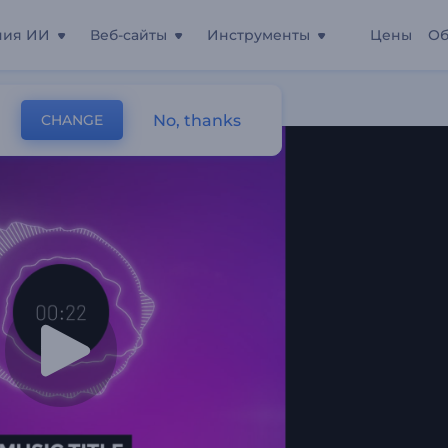
ния ИИ
Веб-сайты
Инструменты
Цены
Об
олна
No, thanks
CHANGE