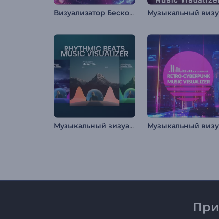
Визуализатор Бесконечной Туннельной Петли
Музыкальный визуализатор "Ритмичные биты"
При