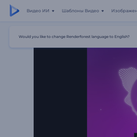
Видео ИИ
Шаблоны Видео
Изображе
Главная
Шаблоны
Эквалайзер: Круглая Звуковая В
Would you like to change Renderforest language to English?