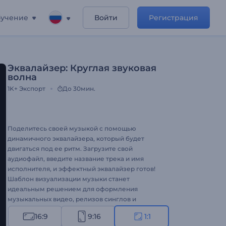
учение
Войти
Регистрация
Эквалайзер: Круглая звуковая
волна
1K+
Экспорт
До 30мин.
Поделитесь своей музыкой с помощью
динамичного эквалайзера, который будет
двигаться под ее ритм. Загрузите свой
аудиофайл, введите название трека и имя
исполнителя, и эффектный эквалайзер готов!
Шаблон визуализации музыки станет
идеальным решением для оформления
музыкальных видео, релизов синглов и
альбомов, тизеров песен и многого другого.
16:9
9:16
1:1
Создайте свою визуализацию!