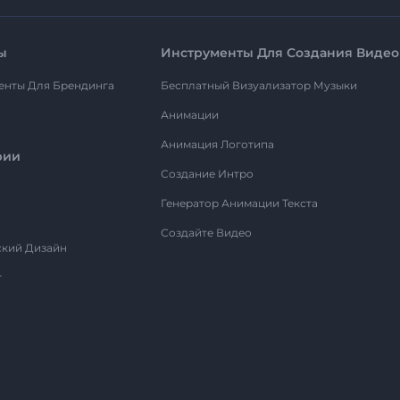
ы
Инструменты Для Создания Видео
енты Для Брендинга
Бесплатный Визуализатор Музыки
Анимации
Анимация Логотипа
рии
Создание Интро
Генератор Анимации Текста
Создайте Видео
ский Дизайн
т