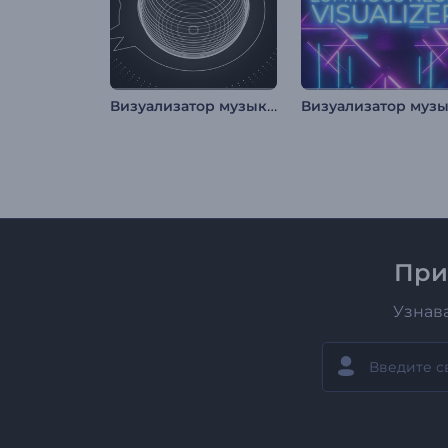
Визуализатор музыки: Вращающаяся сфера
При
Узнав