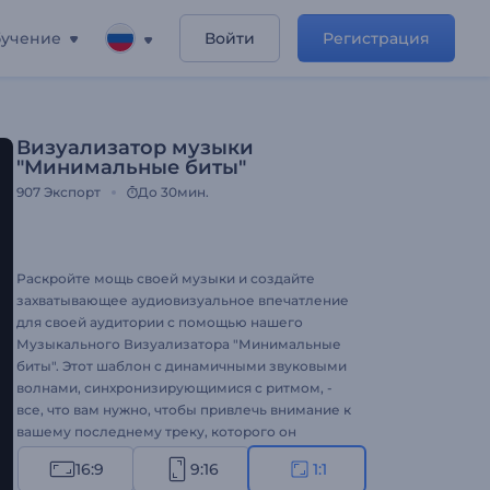
учение
Войти
Регистрация
Визуализатор музыки
"Минимальные биты"
907
Экспорт
До 30мин.
Раскройте мощь своей музыки и создайте
захватывающее аудиовизуальное впечатление
для своей аудитории с помощью нашего
Музыкального Визуализатора "Минимальные
биты". Этот шаблон с динамичными звуковыми
волнами, синхронизирующимися с ритмом, -
все, что вам нужно, чтобы привлечь внимание к
вашему последнему треку, которого он
заслуживает. Добавьте название песни и имя
16:9
9:16
1:1
исполнителя, загрузите аудиотрек и