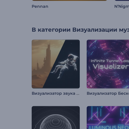
Pennan
N’Nig
В категории
Визуализации му
Визуализатор звука "Загадочное эхо"