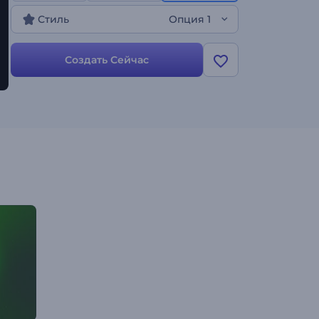
продвигайте свой минимальный, но
Стиль
Опция 1
высококлассный визуализатор на различных
музыкальных платформах. Идеально подходит
для презентаций песен, презентаций
Создать Сейчас
альбомов, промо-акций музыкальных каналов и
других музыкальных проектов. Создавайте
прямо сейчас!