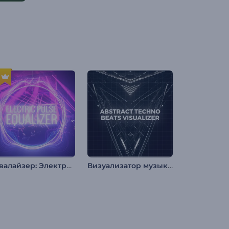
Эквалайзер: Электрический пульс
Визуализатор музыки: Абстрактные биты техно