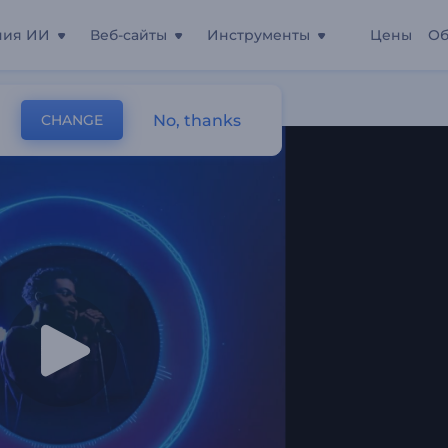
ния ИИ
Веб-сайты
Инструменты
Цены
Об
ьные Биты"
No, thanks
CHANGE