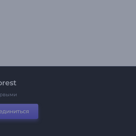
rest
ервыми
единиться