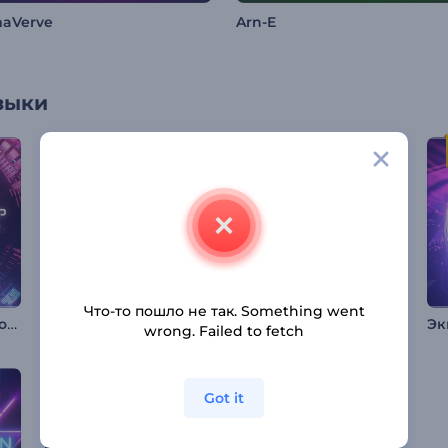
maVerve
Arn-E
зыки
Что-то пошло не так. Something went
Визуализатор Бесконечной Туннельной Петли
Промо альбома: Минимализм
Неоновый Аудио Спектрум Визуализатор
wrong. Failed to fetch
Got it