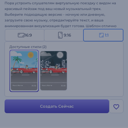
Пора устроить слушателям виртуальную поездку с видом на
красивый пейзаж под ваш новый музыкальный трек.
Выберите подходящую версию - ночную или дневную,
загрузите свою музыку, отредактируйте текст, и ваша
анимированная визуализация будет готова. Шаблон отлично
подходит для создания музыкальных клипов, видео для
16:9
9:16
1:1
YouTube, промороликов песен и многого другого. Шаблон в
вашем распоряжении - пора в дорогу!
Доступные стили
(2)
Создать Сейчас