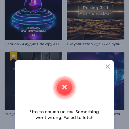
Н
еоновый Аудио Спектрум Визуализатор
В
изуализатор музыки с пульсирующей сеткой
Что-то пошло не так. Something
В
изуализация аудио для подкаста
В
изуализатор музыки: Светящийся тоннель
went wrong. Failed to fetch