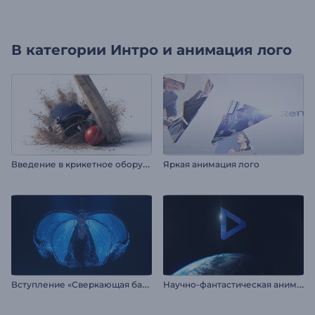
В категории
Интро и анимация лого
В
ведение в крикетное оборудование
Яркая анимация лого
В
ступление «Сверкающая бабочка»
Н
аучно-фантастическая анимация лого: Земля