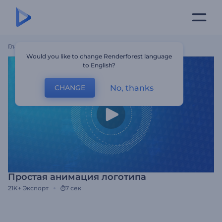
Главная
Шаблоны
Простая Анимация Логотипа
Would you like to change Renderforest language
to English?
No, thanks
CHANGE
Простая анимация логотипа
21K+
Экспорт
7 сек