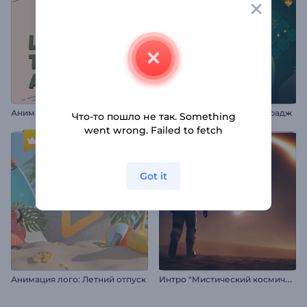
А
нимации к празднику Томатина
Анимация Лайлат аль Мирадж
Что-то пошло не так. Something
went wrong. Failed to fetch
Got it
И
нтро "Мистический космический странник"
Анимация лого: Летний отпуск