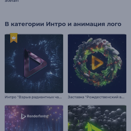
Stefan
В категории
Интро и анимация лого
И
нтро "Взрыв радиантных частиц"
З
аставка "Рождественский венок"