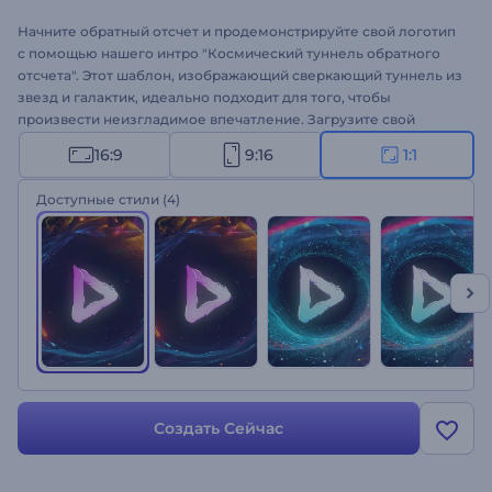
Начните обратный отсчет и продемонстрируйте свой логотип
с помощью нашего интро "Космический туннель обратного
отсчета". Этот шаблон, изображающий сверкающий туннель из
звезд и галактик, идеально подходит для того, чтобы
произвести неизгладимое впечатление. Загрузите свой
логотип, напишите теглайн, добавьте фоновую музыку, и пусть
16:9
9:16
1:1
начнется обратный отсчет. Идеально подходит для
видеоинтро, специальных объявлений, живых мероприятий,
Доступные стили
(4)
открытия презентаций, запуска новых продуктов и многого
другого. Создавайте прямо сейчас и сделайте свой проект
особенным!
Создать Сейчас