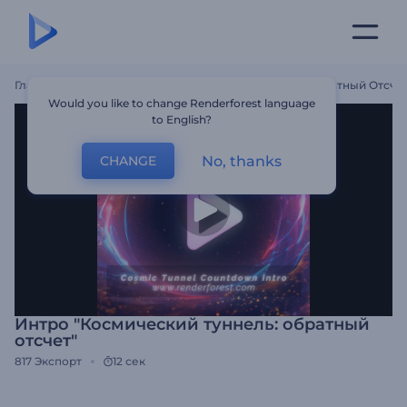
Главная
Шаблоны
Интро "Космический Туннель: Обратный Отсчет
Would you like to change Renderforest language
to English?
No, thanks
CHANGE
Интро "Космический туннель: обратный
отсчет"
817
Экспорт
12 сек