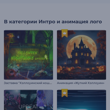
В категории
Интро и анимация лого
З
аставка "Хэллоуинский кошмар"
Анимация «Жуткий Хэллоуин»