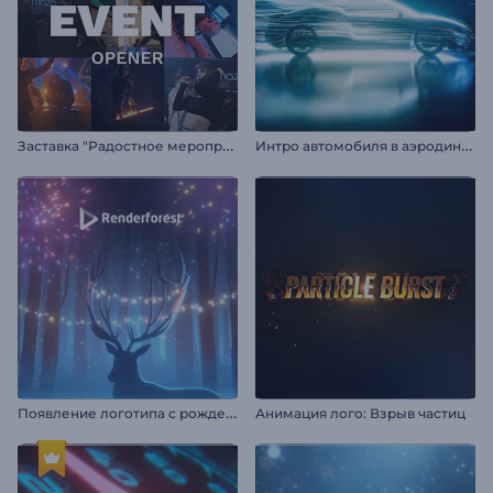
З
аставка "Радостное мероприятие"
И
нтро автомобиля в аэродинамическом туннеле
П
оявление логотипа с рождественским оленем
Анимация лого: Взрыв частиц