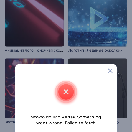
А
нимация лого: Гоночная скорость
Логотип «Ледяные осколки»
Что-то пошло не так. Something
З
аставка: Китайский Новый год
Вступление к стендап-шоу
went wrong. Failed to fetch