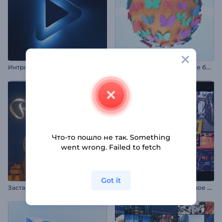
А
нимация лого: Глянцевые бабочки
Интро "Неоновые лучи света"
Что-то пошло не так. Something
went wrong. Failed to fetch
Got it
Д
инамичное урбанистичное интро
Заставка: Рамадан