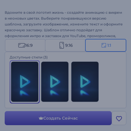
Вдохните в свой логотип жизнь - создайте анимацию с вихрем
в неоновых цветах. Выберите понравившуюся версию
шаблона, загрузите изображение, измените текст и оформите
красочную заставку. Шаблон отлично подойдет для
оформления интро и заставок для YouTube, промороликов,
презентаций и многого другого. Создайте свою заставку с
16:9
9:16
1:1
анимацией!
Доступные стили
(3)
Создать Сейчас