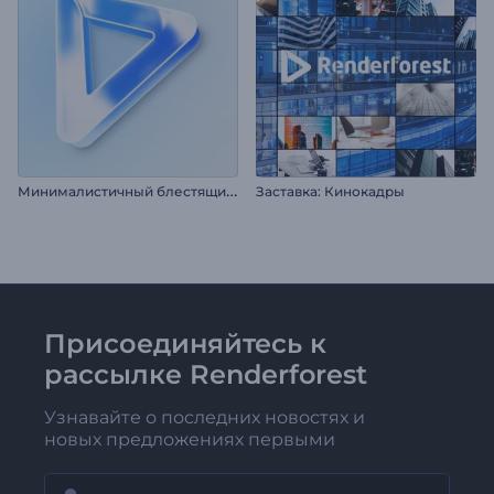
М
инималистичный блестящий логотип
Заставка: Кинокадры
Присоединяйтесь к
рассылке Renderforest
Узнавайте о последних новостях и
новых предложениях первыми