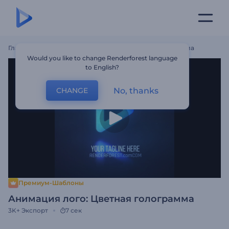
Главная
Шаблоны
Анимация Лого: Цветная Голограмма
Would you like to change Renderforest language
to English?
No, thanks
CHANGE
Премиум-Шаблоны
Анимация лого: Цветная голограмма
3K+
Экспорт
7 сек