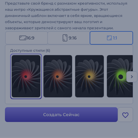
Представьте свой бренд с размахом креативности, используя
наш интро «Кружащиеся абстрактные фигуры». Этот
динамичный шаблон включает в себя яркие, вращающиеся
объекты, которые демонстрируют ваш логотип и
завораживают зрителей с самого начала презентации.
Настройте его с учетом вашего логотипа, названия компании,
16:9
9:16
1:1
теглайна и фоновой музыки, чтобы создать уникальную
презентацию. Идеально подходит для продвижения товаров и
Доступные стили
(6)
услуг, интро или аутро каналов, видеорекламы, презентаций и
многого другого. Начните создавать потрясающие интро
прямо сейчас!
Создать Сейчас