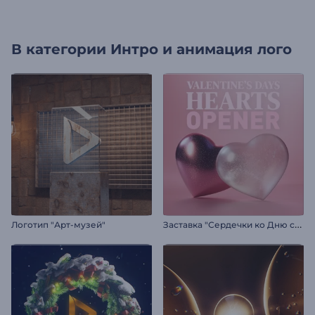
В категории
Интро и анимация лого
З
аставка "Сердечки ко Дню святого Валентина"
Логотип "Арт-музей"