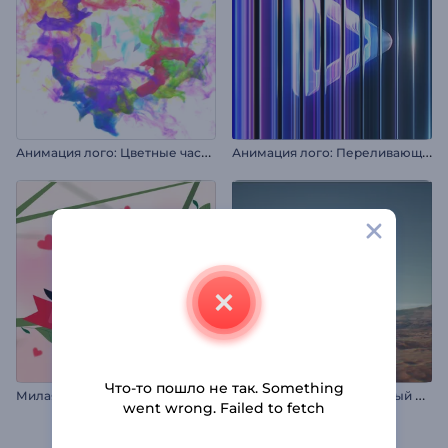
А
нимация лого: Цветные частицы
А
нимация лого: Переливающееся стекло
Что-то пошло не так. Something
М
илая заставка ко Дню св. Валентина
А
нимация лого: Воздушный шар
went wrong. Failed to fetch