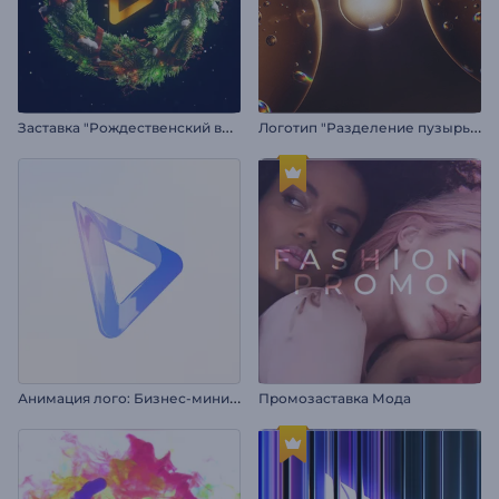
З
аставка "Рождественский венок"
Л
оготип "Разделение пузырьков"
А
нимация лого: Бизнес-минимализм
Промозаставка Мода