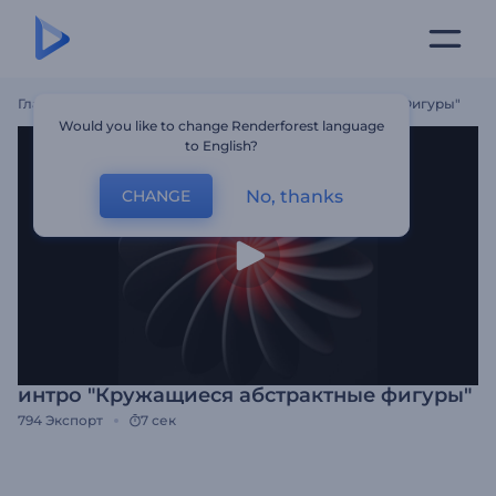
Главная
Шаблоны
Интро "Кружащиеся Абстрактные Фигуры"
Would you like to change Renderforest language
to English?
No, thanks
CHANGE
интро "Кружащиеся абстрактные фигуры"
794
Экспорт
7 сек