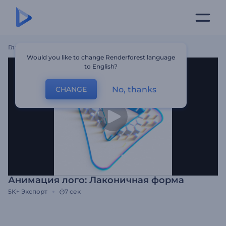
Главная
Шаблоны
Анимация Лого: Лаконичная Форма
Would you like to change Renderforest language
to English?
No, thanks
CHANGE
Анимация лого: Лаконичная форма
5K+
Экспорт
7 сек