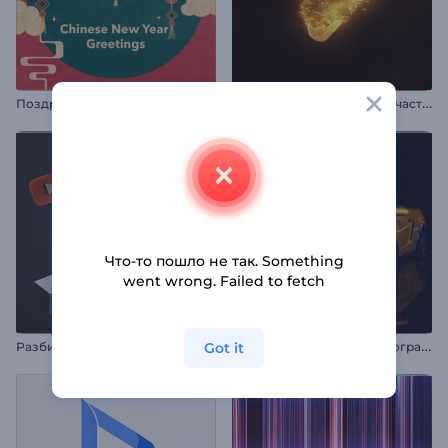
П
оздравление с Китайским Новым годом
А
нимация лого: Слияние частиц
Что-то пошло не так. Something
went wrong. Failed to fetch
И
нтро заставка: Кинематографичное авто
Got it
Разбивающийся логотип