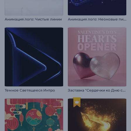
А
нимация лого: Неоновые пиксели
Анимация лого: Чистые линии
З
аставка "Сердечки ко Дню святого Валентина"
Темное Светящееся Интро