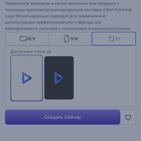
Привлеките внимание к своей компании или продукту с
помощью креативной анимированной заставки. Clean Forming
Logo Reveal идеально подходит для современной
демонстрации профессионального бренда или
корпоративного логотипа с лаконичным и минималистичным
дизайном. Загрузите свой логотип, введите слоган и получите
16:9
9:16
1:1
анимацию логотипа
высокого разрешения, созданную с
помощью серии конструктивных частиц. Идеально подходит
Доступные стили
(2)
для представления компании, продвижения бренда,
презентаций технологических продуктов и многого другого.
Попробуйте прямо сейчас!
Создать Сейчас