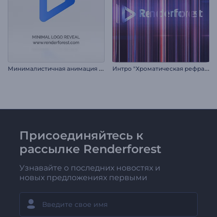
М
инималистичная анимация лого
И
нтро "Хроматическая рефракция"
Присоединяйтесь к
рассылке Renderforest
Узнавайте о последних новостях и
новых предложениях первыми