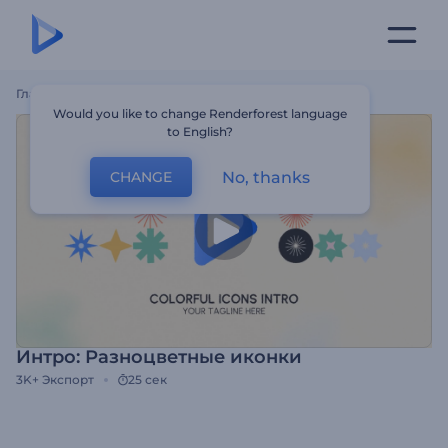
Главная
Шаблоны
Интро: Разноцветные Иконки
Would you like to change Renderforest language
to English?
No, thanks
CHANGE
Интро: Разноцветные иконки
3K+
Экспорт
25 сек