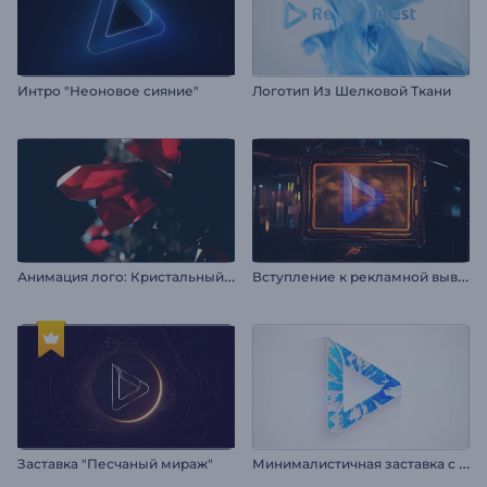
Интро "Неоновое сияние"
Логотип Из Шелковой Ткани
А
нимация лого: Кристальный взрыв
В
ступление к рекламной вывеске в стиле киберпанк
М
инималистичная заставка с логотипом
Заставка "Песчаный мираж"