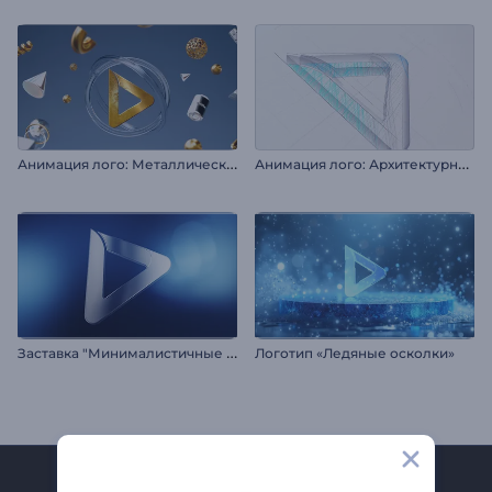
А
нимация лого: Металлические фигуры
А
нимация лого: Архитектурный проект
З
аставка "Минималистичные Тени"
Логотип «Ледяные осколки»